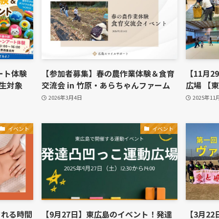
ート体験
【参加者募集】春の農作業体験＆食育
【11月
生対象
交流会 in 竹原・あらちゃんファーム
広場 【
2026年3月4日
2025年11
イベント
イベント
される時間
【9月27日】東広島のイベント！発達
【3月2