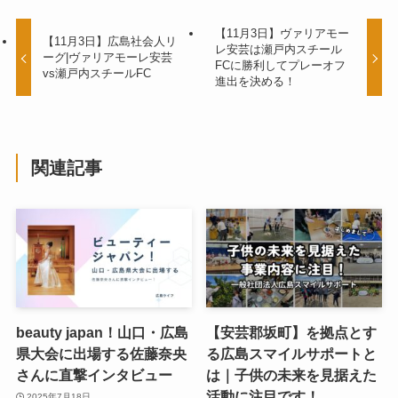
【11月3日】ヴァリアモー
【11月3日】広島社会人リ
レ安芸は瀬戸内スチール
ーグ|ヴァリアモーレ安芸
FCに勝利してプレーオフ
vs瀬戸内スチールFC
進出を決める！
関連記事
beauty japan！山口・広島
【安芸郡坂町】を拠点とす
県大会に出場する佐藤奈央
る広島スマイルサポートと
さんに直撃インタビュー
は｜子供の未来を見据えた
活動に注目です！
2025年7月18日