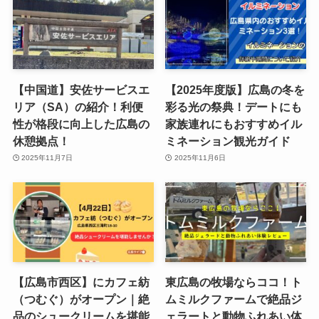
【中国道】安佐サービスエ
【2025年度版】広島の冬を
リア（SA）の紹介！利便
彩る光の祭典！デートにも
性が格段に向上した広島の
家族連れにもおすすめイル
休憩拠点！
ミネーション観光ガイド
2025年11月7日
2025年11月6日
【広島市西区】にカフェ紡
東広島の牧場ならココ！ト
（つむぐ）がオープン｜絶
ムミルクファームで絶品ジ
品のシュークリームを堪能
ェラートと動物ふれあい体