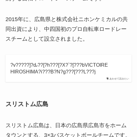
2015年に、広島県と株式会社ニホンケミカルの共
同出資により、中四国初のプロ自転車ロードレー
スチームとして設立されました。
?v?????]?ԃ??[?h???[?X?`?[???bVICTOIRE
HIROSHIMA?i???B?N?g???[???L???j
あわせて読みたい
スリストム広島
スリストム広島は、日本の広島県広島市をホーム
タウンとする、3×3バスケットボールチームです。